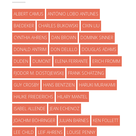
ALBERT CAMUS
ANTÓNIO LOBO ANTUNES
BAEDEKER
CHARLES BUKOWSKI
CIXIN LIU
CYNTHIA AHRENS
DAN BROWN
DOMINIK SINNER
DONALD ANTRIM
DON DELILLO
DOUGLAS ADAMS
DUDEN
DUMONT
ELENA FERRANTE
ERICH FROMM
FJODOR M. DOSTOJEWSKIJ
FRANK SCHÄTZING
GUY CROSBY
HANS BENTZIEN
HARUKI MURAKAMI
HAUKE FRIEDERICHS
HILARY MANTEL
ISABEL ALLENDE
JEAN ECHENOZ
JOACHIM BÖHRINGER
JULIAN BARNES
KEN FOLLETT
LEE CHILD
LEIF AHRENS
LOUISE PENNY