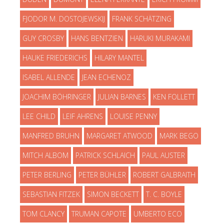
FJODOR M. DOSTOJEWSKIJ
FRANK SCHÄTZING
GUY CROSBY
HANS BENTZIEN
HARUKI MURAKAMI
HAUKE FRIEDERICHS
HILARY MANTEL
ISABEL ALLENDE
JEAN ECHENOZ
JOACHIM BÖHRINGER
JULIAN BARNES
KEN FOLLETT
LEE CHILD
LEIF AHRENS
LOUISE PENNY
MANFRED BRUHN
MARGARET ATWOOD
MARK BEGO
MITCH ALBOM
PATRICK SCHLAICH
PAUL AUSTER
PETER BERLING
PETER BÜHLER
ROBERT GALBRAITH
SEBASTIAN FITZEK
SIMON BECKETT
T. C. BOYLE
TOM CLANCY
TRUMAN CAPOTE
UMBERTO ECO