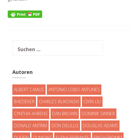
Suchen
nach:
Autoren
ALBERT CAMUS
ANTÓNIO LOBO ANTUNES
BAEDEKER
CHARLES BUKOWSKI
CIXIN LIU
CYNTHIA AHRENS
DAN BROWN
DOMINIK SINNER
DONALD ANTRIM
DON DELILLO
DOUGLAS ADAMS
DUDEN
DUMONT
ELENA FERRANTE
ERICH FROMM