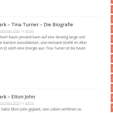
rk – Tina Turner – Die Biografie
November 2020
by
admin
Best! Kaum jemand kann auf eine derartig lange und
e Karriere zurückblicken, und niemand strahlt im Alter
n (!) solch eine Energie aus: Tina Turner ist bis heute
rk – Elton John
November 2020
by
admin
 hatte Elton John geplant, sein Leben verfilmen zu