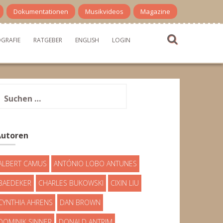
Dokumentationen
Musikvideos
Magazine
OGRAFIE
RATGEBER
ENGLISH
LOGIN
uchen
ach:
Autoren
ALBERT CAMUS
ANTÓNIO LOBO ANTUNES
BAEDEKER
CHARLES BUKOWSKI
CIXIN LIU
CYNTHIA AHRENS
DAN BROWN
DOMINIK SINNER
DONALD ANTRIM