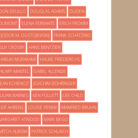
DON DELILLO
DOUGLAS ADAMS
DUDEN
DUMONT
ELENA FERRANTE
ERICH FROMM
FJODOR M. DOSTOJEWSKIJ
FRANK SCHÄTZING
GUY CROSBY
HANS BENTZIEN
HARUKI MURAKAMI
HAUKE FRIEDERICHS
HILARY MANTEL
ISABEL ALLENDE
JEAN ECHENOZ
JOACHIM BÖHRINGER
JULIAN BARNES
KEN FOLLETT
LEE CHILD
LEIF AHRENS
LOUISE PENNY
MANFRED BRUHN
MARGARET ATWOOD
MARK BEGO
MITCH ALBOM
PATRICK SCHLAICH