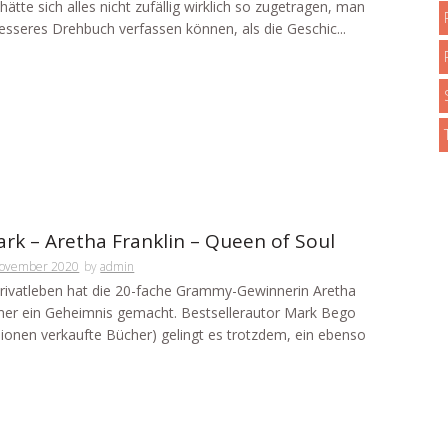
hätte sich alles nicht zufällig wirklich so zugetragen, man
besseres Drehbuch verfassen können, als die Geschic...
rk – Aretha Franklin – Queen of Soul
November 2020
by
admin
rivatleben hat die 20-fache Grammy-Gewinnerin Aretha
mer ein Geheimnis gemacht. Bestsellerautor Mark Bego
llionen verkaufte Bücher) gelingt es trotzdem, ein ebenso