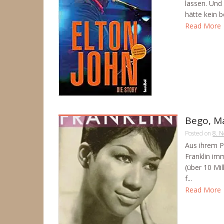
lassen. Und 
hätte kein 
Read More
Bego, Ma
Posted on
8. 
Aus ihrem P
Franklin im
(über 10 Mi
f...
Read More