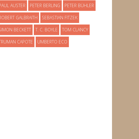
PAUL AUSTER
PETER BERLING
PETER BÜHLER
ROBERT GALBRAITH
SEBASTIAN FITZEK
SIMON BECKETT
T. C. BOYLE
TOM CLANCY
TRUMAN CAPOTE
UMBERTO ECO