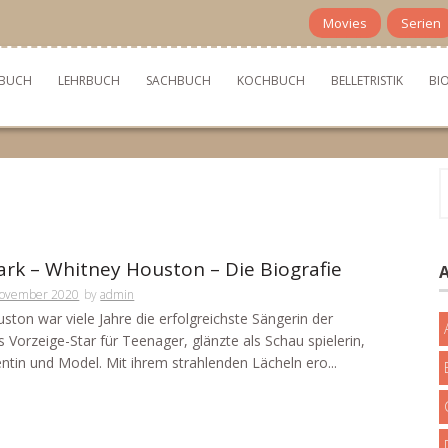
Movies
Serien
BUCH
LEHRBUCH
SACHBUCH
KOCHBUCH
BELLETRISTIK
BI
S
n
rk – Whitney Houston – Die Biografie
November 2020
by
admin
ston war viele Jahre die erfolgreichste Sängerin der
ls Vorzeige-Star für Teenager, glänzte als Schau spielerin,
ntin und Model. Mit ihrem strahlenden Lächeln ero...