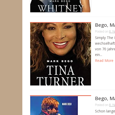
Bego, Ma
Posted on
8. 
Simply The 
wechselhaft
von 70 Jahre
ein...
Read More
Bego, Ma
Posted on
8. 
Schon lange