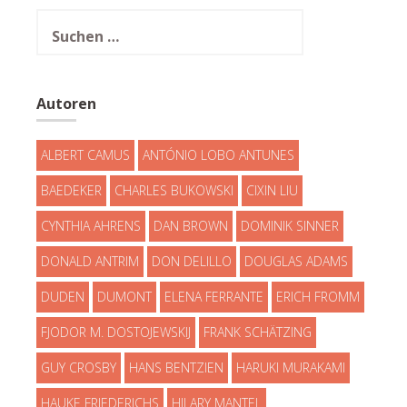
Suchen
nach:
Autoren
ALBERT CAMUS
ANTÓNIO LOBO ANTUNES
BAEDEKER
CHARLES BUKOWSKI
CIXIN LIU
CYNTHIA AHRENS
DAN BROWN
DOMINIK SINNER
DONALD ANTRIM
DON DELILLO
DOUGLAS ADAMS
DUDEN
DUMONT
ELENA FERRANTE
ERICH FROMM
FJODOR M. DOSTOJEWSKIJ
FRANK SCHÄTZING
GUY CROSBY
HANS BENTZIEN
HARUKI MURAKAMI
HAUKE FRIEDERICHS
HILARY MANTEL