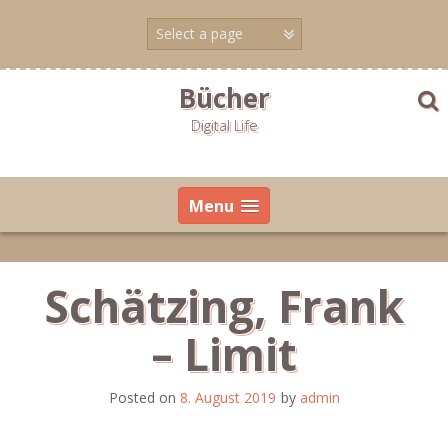
Skip
to
content
Bücher
Digital Life
Menu
Schätzing, Frank
– Limit
Posted on
8. August 2019
by
admin