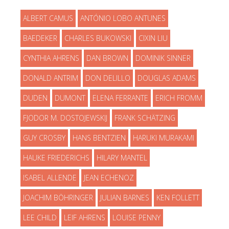
ALBERT CAMUS
ANTÓNIO LOBO ANTUNES
BAEDEKER
CHARLES BUKOWSKI
CIXIN LIU
CYNTHIA AHRENS
DAN BROWN
DOMINIK SINNER
DONALD ANTRIM
DON DELILLO
DOUGLAS ADAMS
DUDEN
DUMONT
ELENA FERRANTE
ERICH FROMM
FJODOR M. DOSTOJEWSKIJ
FRANK SCHÄTZING
GUY CROSBY
HANS BENTZIEN
HARUKI MURAKAMI
HAUKE FRIEDERICHS
HILARY MANTEL
ISABEL ALLENDE
JEAN ECHENOZ
JOACHIM BÖHRINGER
JULIAN BARNES
KEN FOLLETT
LEE CHILD
LEIF AHRENS
LOUISE PENNY