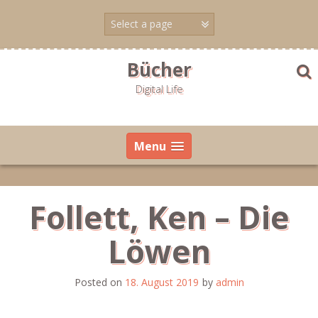
Skip
to
content
Bücher
Digital Life
Menu
Follett, Ken – Die
Löwen
Posted on
18. August 2019
by
admin