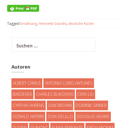
Tagged
Ernährung
,
Henriette Davidis
,
deutsche Küche
Suchen
nach:
Autoren
ALBERT CAMUS
ANTÓNIO LOBO ANTUNES
BAEDEKER
CHARLES BUKOWSKI
CIXIN LIU
CYNTHIA AHRENS
DAN BROWN
DOMINIK SINNER
DONALD ANTRIM
DON DELILLO
DOUGLAS ADAMS
DUDEN
DUMONT
ELENA FERRANTE
ERICH FROMM