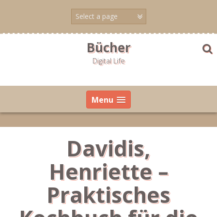
Skip
to
content
Bücher
Digital Life
Menu
Davidis,
Henriette –
Praktisches