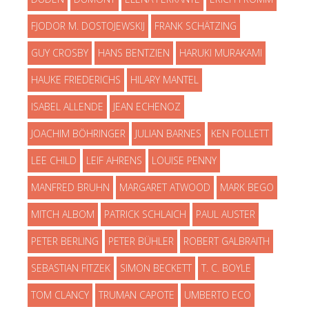
FJODOR M. DOSTOJEWSKIJ
FRANK SCHÄTZING
GUY CROSBY
HANS BENTZIEN
HARUKI MURAKAMI
HAUKE FRIEDERICHS
HILARY MANTEL
ISABEL ALLENDE
JEAN ECHENOZ
JOACHIM BÖHRINGER
JULIAN BARNES
KEN FOLLETT
LEE CHILD
LEIF AHRENS
LOUISE PENNY
MANFRED BRUHN
MARGARET ATWOOD
MARK BEGO
MITCH ALBOM
PATRICK SCHLAICH
PAUL AUSTER
PETER BERLING
PETER BÜHLER
ROBERT GALBRAITH
SEBASTIAN FITZEK
SIMON BECKETT
T. C. BOYLE
TOM CLANCY
TRUMAN CAPOTE
UMBERTO ECO