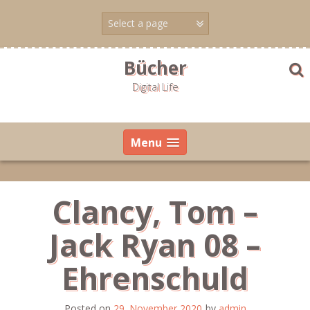
Skip
to
content
Bücher
Digital Life
Menu
Clancy, Tom –
Jack Ryan 08 –
Ehrenschuld
Posted on
29. November 2020
by
admin