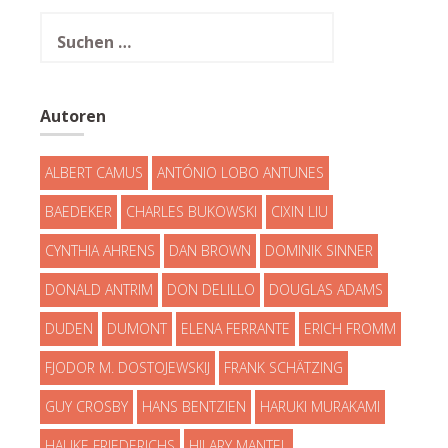
Suchen
nach:
Autoren
ALBERT CAMUS
ANTÓNIO LOBO ANTUNES
BAEDEKER
CHARLES BUKOWSKI
CIXIN LIU
CYNTHIA AHRENS
DAN BROWN
DOMINIK SINNER
DONALD ANTRIM
DON DELILLO
DOUGLAS ADAMS
DUDEN
DUMONT
ELENA FERRANTE
ERICH FROMM
FJODOR M. DOSTOJEWSKIJ
FRANK SCHÄTZING
GUY CROSBY
HANS BENTZIEN
HARUKI MURAKAMI
HAUKE FRIEDERICHS
HILARY MANTEL