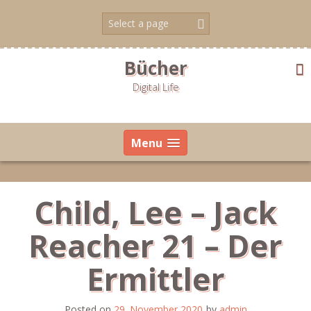
Skip
to
content
Bücher
Digital Life
Menu
Child, Lee – Jack
Reacher 21 – Der
Ermittler
Posted on
29. November 2020
by
admin