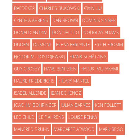
BAEDEKER
CHARLES BUKOWSKI
CIXIN LIU
CYNTHIA AHRENS
DAN BROWN
DOMINIK SINNER
DONALD ANTRIM
DON DELILLO
DOUGLAS ADAMS
DUDEN
DUMONT
ELENA FERRANTE
ERICH FROMM
FJODOR M. DOSTOJEWSKIJ
FRANK SCHÄTZING
GUY CROSBY
HANS BENTZIEN
HARUKI MURAKAMI
HAUKE FRIEDERICHS
HILARY MANTEL
ISABEL ALLENDE
JEAN ECHENOZ
JOACHIM BÖHRINGER
JULIAN BARNES
KEN FOLLETT
LEE CHILD
LEIF AHRENS
LOUISE PENNY
MANFRED BRUHN
MARGARET ATWOOD
MARK BEGO