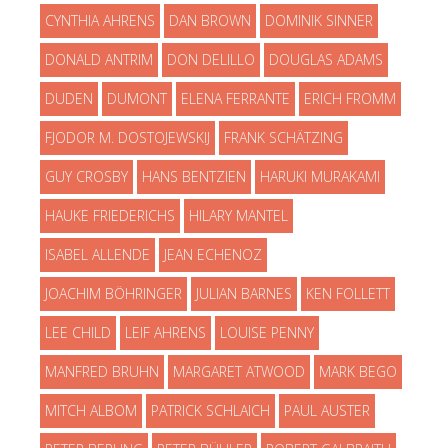
CYNTHIA AHRENS
DAN BROWN
DOMINIK SINNER
DONALD ANTRIM
DON DELILLO
DOUGLAS ADAMS
DUDEN
DUMONT
ELENA FERRANTE
ERICH FROMM
FJODOR M. DOSTOJEWSKIJ
FRANK SCHÄTZING
GUY CROSBY
HANS BENTZIEN
HARUKI MURAKAMI
HAUKE FRIEDERICHS
HILARY MANTEL
ISABEL ALLENDE
JEAN ECHENOZ
JOACHIM BÖHRINGER
JULIAN BARNES
KEN FOLLETT
LEE CHILD
LEIF AHRENS
LOUISE PENNY
MANFRED BRUHN
MARGARET ATWOOD
MARK BEGO
MITCH ALBOM
PATRICK SCHLAICH
PAUL AUSTER