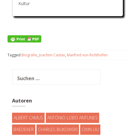
Kultur
Tagged
Biografie
,
Joachim Castan
,
Manfred von Richthofen
Suchen
nach:
Autoren
ALBERT CAMUS
ANTÓNIO LOBO ANTUNES
BAEDEKER
CHARLES BUKOWSKI
CIXIN LIU