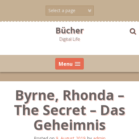
Skip
to
content
Bücher
Digital Life
Menu
Byrne, Rhonda –
The Secret – Das
Geheimnis
Posted on
9. August 2019
by
admin