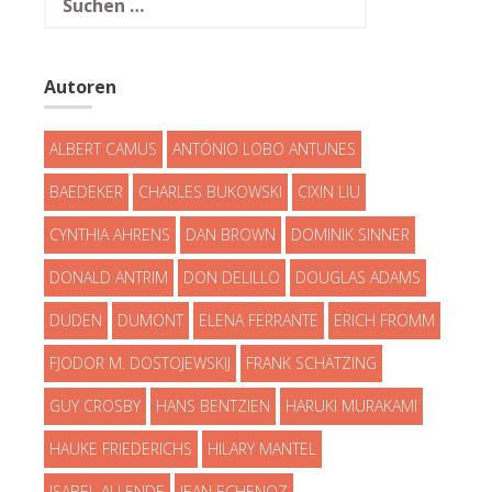
nach:
Autoren
ALBERT CAMUS
ANTÓNIO LOBO ANTUNES
BAEDEKER
CHARLES BUKOWSKI
CIXIN LIU
CYNTHIA AHRENS
DAN BROWN
DOMINIK SINNER
DONALD ANTRIM
DON DELILLO
DOUGLAS ADAMS
DUDEN
DUMONT
ELENA FERRANTE
ERICH FROMM
FJODOR M. DOSTOJEWSKIJ
FRANK SCHÄTZING
GUY CROSBY
HANS BENTZIEN
HARUKI MURAKAMI
HAUKE FRIEDERICHS
HILARY MANTEL
ISABEL ALLENDE
JEAN ECHENOZ