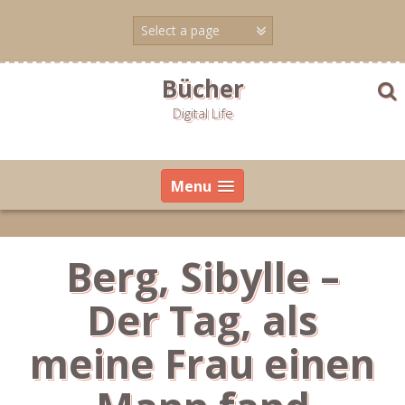
Skip
to
content
Bücher
Digital Life
Menu
Berg, Sibylle –
Der Tag, als
meine Frau einen