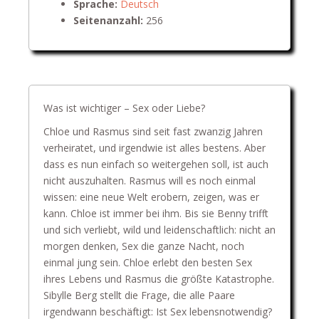
Sprache:
Deutsch
Seitenanzahl:
256
Was ist wichtiger – Sex oder Liebe?
Chloe und Rasmus sind seit fast zwanzig Jahren
verheiratet, und irgendwie ist alles bestens. Aber
dass es nun einfach so weitergehen soll, ist auch
nicht auszuhalten. Rasmus will es noch einmal
wissen: eine neue Welt erobern, zeigen, was er
kann. Chloe ist immer bei ihm. Bis sie Benny trifft
und sich verliebt, wild und leidenschaftlich: nicht an
morgen denken, Sex die ganze Nacht, noch
einmal jung sein. Chloe erlebt den besten Sex
ihres Lebens und Rasmus die größte Katastrophe.
Sibylle Berg stellt die Frage, die alle Paare
irgendwann beschäftigt: Ist Sex lebensnotwendig?