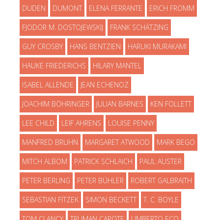
DUDEN
DUMONT
ELENA FERRANTE
ERICH FROMM
FJODOR M. DOSTOJEWSKIJ
FRANK SCHÄTZING
GUY CROSBY
HANS BENTZIEN
HARUKI MURAKAMI
HAUKE FRIEDERICHS
HILARY MANTEL
ISABEL ALLENDE
JEAN ECHENOZ
JOACHIM BÖHRINGER
JULIAN BARNES
KEN FOLLETT
LEE CHILD
LEIF AHRENS
LOUISE PENNY
MANFRED BRUHN
MARGARET ATWOOD
MARK BEGO
MITCH ALBOM
PATRICK SCHLAICH
PAUL AUSTER
PETER BERLING
PETER BÜHLER
ROBERT GALBRAITH
SEBASTIAN FITZEK
SIMON BECKETT
T. C. BOYLE
TOM CLANCY
TRUMAN CAPOTE
UMBERTO ECO