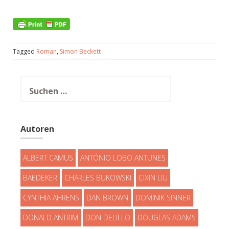
Tagged
Roman
,
Simon Beckett
Suchen
nach:
Autoren
ALBERT CAMUS
ANTÓNIO LOBO ANTUNES
BAEDEKER
CHARLES BUKOWSKI
CIXIN LIU
CYNTHIA AHRENS
DAN BROWN
DOMINIK SINNER
DONALD ANTRIM
DON DELILLO
DOUGLAS ADAMS