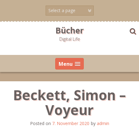
Skip
to
content
Bücher
Digital Life
Menu
Beckett, Simon –
Voyeur
Posted on
7. November 2020
by
admin