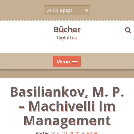
Skip
to
content
Bücher
Digital Life
Menu
Basiliankov, M. P.
– Machivelli Im
Management
Posted on
4. Mai 2020
by
admin