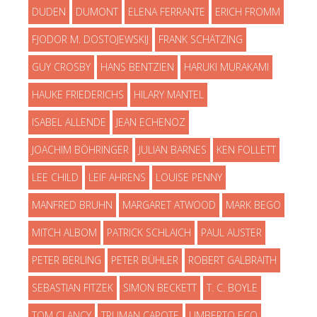
DUDEN
DUMONT
ELENA FERRANTE
ERICH FROMM
FJODOR M. DOSTOJEWSKIJ
FRANK SCHÄTZING
GUY CROSBY
HANS BENTZIEN
HARUKI MURAKAMI
HAUKE FRIEDERICHS
HILARY MANTEL
ISABEL ALLENDE
JEAN ECHENOZ
JOACHIM BÖHRINGER
JULIAN BARNES
KEN FOLLETT
LEE CHILD
LEIF AHRENS
LOUISE PENNY
MANFRED BRUHN
MARGARET ATWOOD
MARK BEGO
MITCH ALBOM
PATRICK SCHLAICH
PAUL AUSTER
PETER BERLING
PETER BÜHLER
ROBERT GALBRAITH
SEBASTIAN FITZEK
SIMON BECKETT
T. C. BOYLE
TOM CLANCY
TRUMAN CAPOTE
UMBERTO ECO