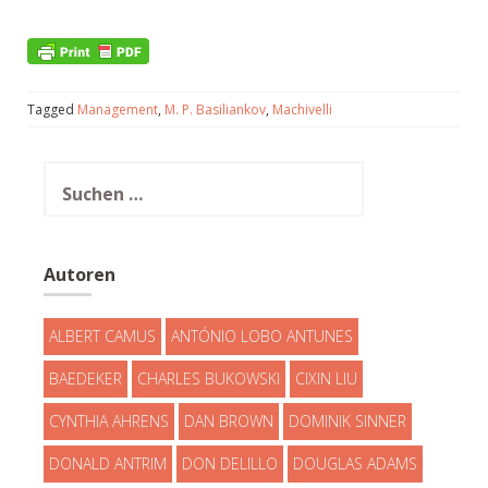
Tagged
Management
,
M. P. Basiliankov
,
Machivelli
Suchen
nach:
Autoren
ALBERT CAMUS
ANTÓNIO LOBO ANTUNES
BAEDEKER
CHARLES BUKOWSKI
CIXIN LIU
CYNTHIA AHRENS
DAN BROWN
DOMINIK SINNER
DONALD ANTRIM
DON DELILLO
DOUGLAS ADAMS