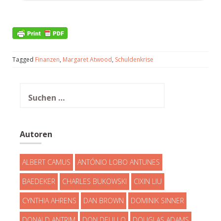
Tagged
Finanzen
,
Margaret Atwood
,
Schuldenkrise
Suchen
nach:
Autoren
ALBERT CAMUS
ANTÓNIO LOBO ANTUNES
BAEDEKER
CHARLES BUKOWSKI
CIXIN LIU
CYNTHIA AHRENS
DAN BROWN
DOMINIK SINNER
DONALD ANTRIM
DON DELILLO
DOUGLAS ADAMS