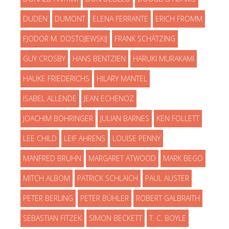
DUDEN
DUMONT
ELENA FERRANTE
ERICH FROMM
FJODOR M. DOSTOJEWSKIJ
FRANK SCHÄTZING
GUY CROSBY
HANS BENTZIEN
HARUKI MURAKAMI
HAUKE FRIEDERICHS
HILARY MANTEL
ISABEL ALLENDE
JEAN ECHENOZ
JOACHIM BÖHRINGER
JULIAN BARNES
KEN FOLLETT
LEE CHILD
LEIF AHRENS
LOUISE PENNY
MANFRED BRUHN
MARGARET ATWOOD
MARK BEGO
MITCH ALBOM
PATRICK SCHLAICH
PAUL AUSTER
PETER BERLING
PETER BÜHLER
ROBERT GALBRAITH
SEBASTIAN FITZEK
SIMON BECKETT
T. C. BOYLE