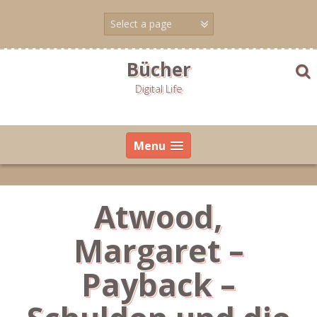
Skip
to
content
Bücher
Digital Life
Menu
Atwood,
Margaret –
Payback –