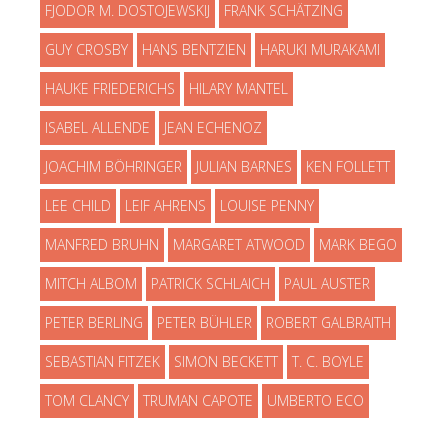
FJODOR M. DOSTOJEWSKIJ
FRANK SCHÄTZING
GUY CROSBY
HANS BENTZIEN
HARUKI MURAKAMI
HAUKE FRIEDERICHS
HILARY MANTEL
ISABEL ALLENDE
JEAN ECHENOZ
JOACHIM BÖHRINGER
JULIAN BARNES
KEN FOLLETT
LEE CHILD
LEIF AHRENS
LOUISE PENNY
MANFRED BRUHN
MARGARET ATWOOD
MARK BEGO
MITCH ALBOM
PATRICK SCHLAICH
PAUL AUSTER
PETER BERLING
PETER BÜHLER
ROBERT GALBRAITH
SEBASTIAN FITZEK
SIMON BECKETT
T. C. BOYLE
TOM CLANCY
TRUMAN CAPOTE
UMBERTO ECO