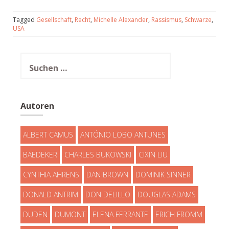
Tagged
Gesellschaft
,
Recht
,
Michelle Alexander
,
Rassismus
,
Schwarze
,
USA
Suchen
nach:
Autoren
ALBERT CAMUS
ANTÓNIO LOBO ANTUNES
BAEDEKER
CHARLES BUKOWSKI
CIXIN LIU
CYNTHIA AHRENS
DAN BROWN
DOMINIK SINNER
DONALD ANTRIM
DON DELILLO
DOUGLAS ADAMS
DUDEN
DUMONT
ELENA FERRANTE
ERICH FROMM