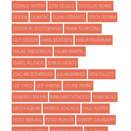
DONALD ANTRIM
DON DELILLO
DOUGLAS ADAMS
DUDEN
DUMONT
ELENA FERRANTE
ERICH FROMM
FJODOR M. DOSTOJEWSKIJ
FRANK SCHÄTZING
GUY CROSBY
HANS BENTZIEN
HARUKI MURAKAMI
HAUKE FRIEDERICHS
HILARY MANTEL
ISABEL ALLENDE
JEAN ECHENOZ
JOACHIM BÖHRINGER
JULIAN BARNES
KEN FOLLETT
LEE CHILD
LEIF AHRENS
LOUISE PENNY
MANFRED BRUHN
MARGARET ATWOOD
MARK BEGO
MITCH ALBOM
PATRICK SCHLAICH
PAUL AUSTER
PETER BERLING
PETER BÜHLER
ROBERT GALBRAITH