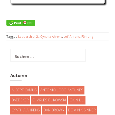
Tagged
Leadership
,
2.
,
Cynthia Ahrens
,
Leif Ahrens
,
Führung
Suchen
nach:
Autoren
ALBERT CAMUS
ANTÓNIO LOBO ANTUNES
BAEDEKER
CHARLES BUKOWSKI
CIXIN LIU
CYNTHIA AHRENS
DAN BROWN
DOMINIK SINNER