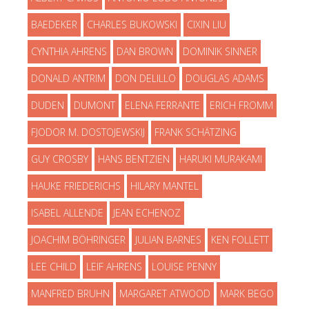
BAEDEKER
CHARLES BUKOWSKI
CIXIN LIU
CYNTHIA AHRENS
DAN BROWN
DOMINIK SINNER
DONALD ANTRIM
DON DELILLO
DOUGLAS ADAMS
DUDEN
DUMONT
ELENA FERRANTE
ERICH FROMM
FJODOR M. DOSTOJEWSKIJ
FRANK SCHÄTZING
GUY CROSBY
HANS BENTZIEN
HARUKI MURAKAMI
HAUKE FRIEDERICHS
HILARY MANTEL
ISABEL ALLENDE
JEAN ECHENOZ
JOACHIM BÖHRINGER
JULIAN BARNES
KEN FOLLETT
LEE CHILD
LEIF AHRENS
LOUISE PENNY
MANFRED BRUHN
MARGARET ATWOOD
MARK BEGO