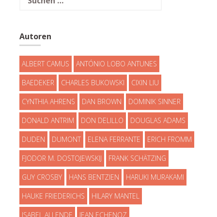
Autoren
ALBERT CAMUS
ANTÓNIO LOBO ANTUNES
BAEDEKER
CHARLES BUKOWSKI
CIXIN LIU
CYNTHIA AHRENS
DAN BROWN
DOMINIK SINNER
DONALD ANTRIM
DON DELILLO
DOUGLAS ADAMS
DUDEN
DUMONT
ELENA FERRANTE
ERICH FROMM
FJODOR M. DOSTOJEWSKIJ
FRANK SCHÄTZING
GUY CROSBY
HANS BENTZIEN
HARUKI MURAKAMI
HAUKE FRIEDERICHS
HILARY MANTEL
ISABEL ALLENDE
JEAN ECHENOZ