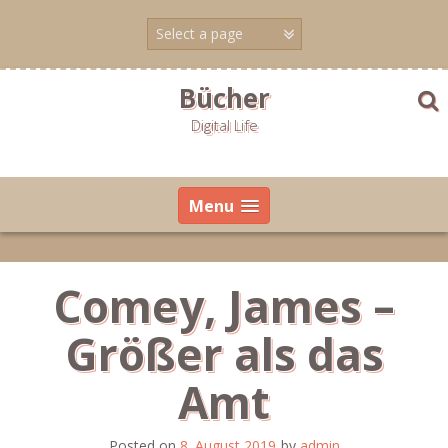
Skip
to
content
Bücher
Digital Life
Menu
Comey, James –
Größer als das
Amt
Posted on
8. August 2019
by
admin