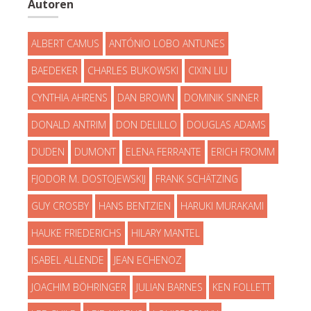
Autoren
ALBERT CAMUS
ANTÓNIO LOBO ANTUNES
BAEDEKER
CHARLES BUKOWSKI
CIXIN LIU
CYNTHIA AHRENS
DAN BROWN
DOMINIK SINNER
DONALD ANTRIM
DON DELILLO
DOUGLAS ADAMS
DUDEN
DUMONT
ELENA FERRANTE
ERICH FROMM
FJODOR M. DOSTOJEWSKIJ
FRANK SCHÄTZING
GUY CROSBY
HANS BENTZIEN
HARUKI MURAKAMI
HAUKE FRIEDERICHS
HILARY MANTEL
ISABEL ALLENDE
JEAN ECHENOZ
JOACHIM BÖHRINGER
JULIAN BARNES
KEN FOLLETT